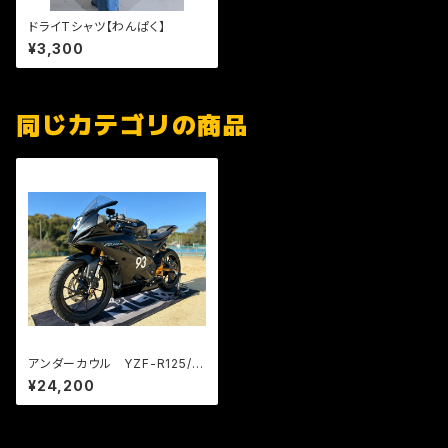
ドライTシャツ【わんぱく】
¥3,300
同じカテゴリの商品
アンダーカウル YZF-R125/Y
ZF-R15用 サーキットユース対
¥24,200
応オイル受け構造 無塗装